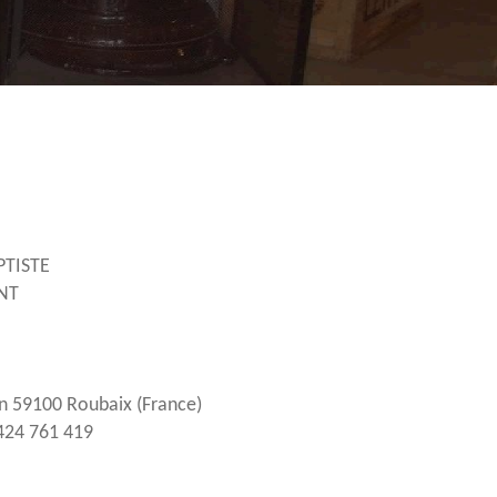
APTISTE
ANT
ann 59100 Roubaix (France)
424 761 419